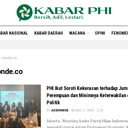
BAR NASIONAL
KABAR DAERAH
WACANA
OPINI
FENOME
konde.co
onde.co
PHI Ikut Soroti Kekerasan terhadap Jurn
Perempuan dan Minimnya Keterwakilan
Politik
BY
ADMINWEB
May 11, 2025
0
Jakarta - Moriska, kader Partai Hijau Indonesia
mewakili partai dalam Pertemuan Strategis: K