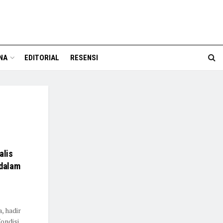
NA
EDITORIAL
RESENSI
alis
 dalam
, hadir
ondisi