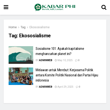
Home
Tag
Ekososialisme
Tag:
Ekososialisme
Sosialisme 101: Apakah kapitalisme
menghancurkan planet ini?
BY
ADMINWEB
May 10, 2025
0
Melawan untuk Merebut: Kerjasama Politik
antara Komite Politik Nasional dan Partai Hijau
indonesia
BY
ADMINWEB
April 29, 2025
0