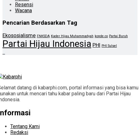
Resensi
Wacana
Pencarian Berdasarkan Tag
Ekososialisme
FNKSDA
Kader Hijau Muhammadyah
konde.co
Partai Buruh
Partai Hijau Indonesia
PHI
PHI Sulsel
Selamat datang di kabarphi.com, portal informasi yang bisa kamu
unakan untuk mencari tahu kabar paling baru dari Partai Hijau
Indonesia.
Informasi
Tentang Kami
Redaksi