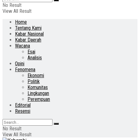
No Result
View All Result
Home
Tentang Kami
Kabar Nasional
Kabar Daerah
Wacana
Esai
Analisis
Opini
Fenomena
Ekonomi
Politik
Komunitas
Lingkungan
Perempuan
Editorial
Resensi
No Result
View All Result