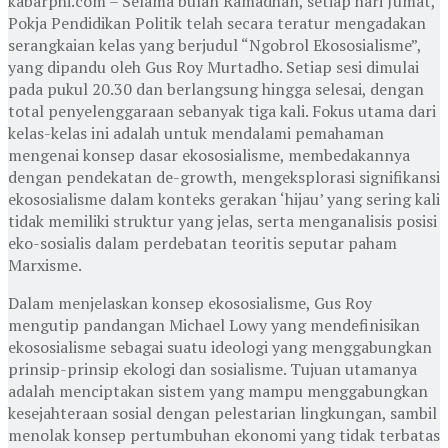
kabarphi.com – Selama bulan Ramadhan, setiap hari Jumat,
Pokja Pendidikan Politik telah secara teratur mengadakan
serangkaian kelas yang berjudul “Ngobrol Ekososialisme”,
yang dipandu oleh Gus Roy Murtadho. Setiap sesi dimulai
pada pukul 20.30 dan berlangsung hingga selesai, dengan
total penyelenggaraan sebanyak tiga kali. Fokus utama dari
kelas-kelas ini adalah untuk mendalami pemahaman
mengenai konsep dasar ekososialisme, membedakannya
dengan pendekatan de-growth, mengeksplorasi signifikansi
ekososialisme dalam konteks gerakan ‘hijau’ yang sering kali
tidak memiliki struktur yang jelas, serta menganalisis posisi
eko-sosialis dalam perdebatan teoritis seputar paham
Marxisme.
Dalam menjelaskan konsep ekososialisme, Gus Roy
mengutip pandangan Michael Lowy yang mendefinisikan
ekososialisme sebagai suatu ideologi yang menggabungkan
prinsip-prinsip ekologi dan sosialisme. Tujuan utamanya
adalah menciptakan sistem yang mampu menggabungkan
kesejahteraan sosial dengan pelestarian lingkungan, sambil
menolak konsep pertumbuhan ekonomi yang tidak terbatas