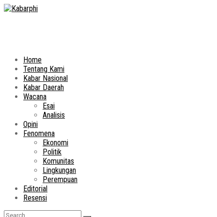
Home
Tentang Kami
Kabar Nasional
Kabar Daerah
Wacana
Esai
Analisis
Opini
Fenomena
Ekonomi
Politik
Komunitas
Lingkungan
Perempuan
Editorial
Resensi